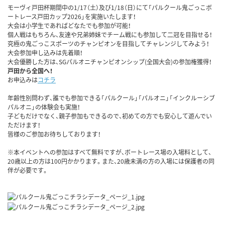
モーヴィ戸田杯期間中の
1/17
（土）及び
1/18
（日）にて「パルクール鬼ごっこボ
ートレース戸田カップ
2026
」を実施いたします！
大会は小学生であればどなたでも参加が可能！
個人戦はもちろん、友達や兄弟姉妹でチーム戦にも参加して二冠を目指せる！
究極の鬼ごっこスポーツのチャンピオンを目指してチャレンジしてみよう！
大会参加申し込みは先着順！
大会優勝した方は、
SG
パルオニチャンピオンシップ
(
全国大会
)
の参加権獲得！
戸田から全国へ！
お申込みは
コチラ
年齢性別問わず、誰でも参加できる「パルクール」「パルオニ」「インクルーシブ
パルオニ」の体験会も実施！
子どもだけでなく、親子参加もできるので、初めての方でも安心して遊んでい
ただけます！
皆様のご参加お待ちしております！
※本イベントへの参加はすべて無料ですが、ボートレース場の入場料として、
20
歳以上の方は
100
円かかります。また、
20
歳未満の方の入場には保護者の同
伴が必要です。