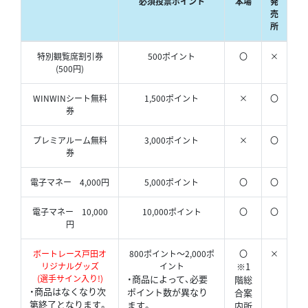
必須投票ポイント
本場
発
売
所
特別観覧席割引券
500ポイント
〇
×
(500円)
WINWINシート無料
1,500ポイント
×
〇
券
プレミアルーム無料
3,000ポイント
×
〇
券
電子マネー 4,000円
5,000ポイント
〇
〇
電子マネー 10,000
10,000ポイント
〇
〇
円
ボートレース戸田オ
800ポイント～2,000ポ
〇
×
リジナルグッズ
イント
※1
(選手サイン入り!)
・商品によって、必要
階総
・商品はなくなり次
ポイント数が異なり
合案
第終了となります。
ます。
内所