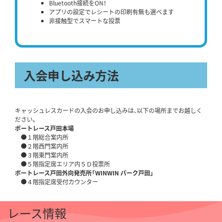
Bluetooth接続をON！
アプリの設定でレシートの印刷有無も選べます
非接触型でスマートな投票
入会申し込み方法
キャッシュレスカードの入会のお申し込みは、以下の場所までお越しく
ださい。
ボートレース戸田本場
●１階総合案内所
●２階西門案内所
●３階東門案内所
●５階指定席エリア内５Ｄ投票所
ボートレース戸田外向発売所「WINWIN パーク戸田」
●４階指定席受付カウンター
レース情報